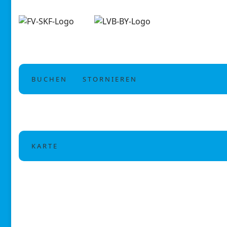
B U C H E N
S T O R N I E R E N
K A R T E
Flugplatz Schwabmünchen
Flugplatz Schwabmünchen EDNS
86826 Schwabmünchen (Deutschland)
http://lsv-schwabmuenchen.de/
48° 10′ 48“ N / 10° 42′ 12“ E
GoogleMaps