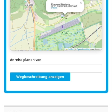
×
Flugplatz Blumberg
78171 Blumberg (Deutschland)
Details
Leaflet
|
©
OpenStreetMap
contributors
Anreise planen von