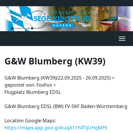
Navi
umsc
G&W Blumberg (KW39)
G&W Blumberg (KW39)(22.09.2025 - 26.09.2025) >
gepostet von: FoxFox <
Flugplatz Blumberg EDSL
G&W Blumberg EDSL (BW) FV-SKF Baden-Württemberg
Location Google Maps:
https://maps.app.goo.gl/kuqA11Y4TijUHqMf9